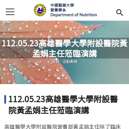
Jump to Main content
Jump to Navigation
首頁
最新消息
系所簡介
Open subm
112.05.23高雄醫學大學附設醫院黃
師資陣容
Open subm
孟娟主任蒞臨演講
您在這裡
課程資訊
Open subm
首頁
-
活動集錦
活動花絮
相關辦法
112.05.23高雄醫學大學附設醫
招生訊息
(link is external)
院黃孟娟主任蒞臨演講
未來學生
Open subm
高雄醫學大學附設醫院營養部黃孟娟主任除了臨床