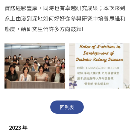
學生專區
Open subm
實務經驗豐厚，同時也有卓越研究成果；本次來到
校友專區
系上由淺到深地如何好好從參與研究中培養思維和
態度，給研究生們許多方向鼓舞!
相關連結
English
回列表
2023 年