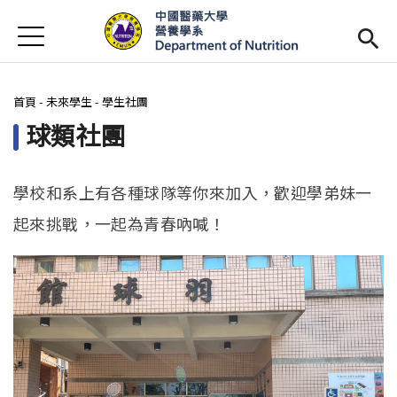
Jump to Main content
Jump to Navigation
首頁
最新消息
您在這裡
首頁
-
未來學生
-
學生社團
系所簡介
Open subm
球類社團
師資陣容
Open subm
課程資訊
Open subm
學校和系上有各種球隊等你來加入，歡迎學弟妹一
起來挑戰，一起為青春吶喊！
活動花絮
相關辦法
招生訊息
(link is external)
未來學生
Open subm