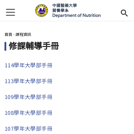
Jump to Main content
Jump to Navigation
首頁
最新消息
您在這裡
首頁
-
課程資訊
系所簡介
Open subm
修課輔導手冊
師資陣容
Open subm
課程資訊
Open subm
114學年大學部手冊
活動花絮
113學年大學部手冊
相關辦法
109學年大學部手冊
招生訊息
(link is external)
108學年大學部手冊
未來學生
Open subm
107學年大學部手冊