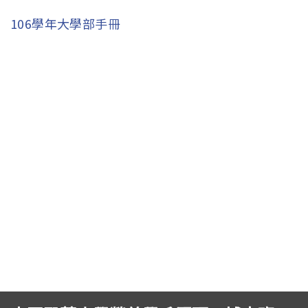
學生專區
Open subm
106學年大學部手冊
校友專區
相關連結
English