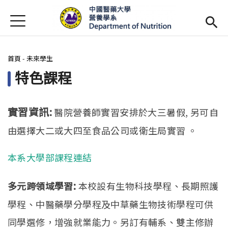
Jump to Main content
Jump to Navigation
首頁
最新消息
您在這裡
首頁
-
未來學生
系所簡介
Open subm
特色課程
師資陣容
Open subm
課程資訊
Open subm
實習資訊:
醫院營養師實習安排於大三暑假, 另可自
由選擇大二或大四至食品公司或衛生局實習 。
活動花絮
本系大學部課程連結
相關辦法
招生訊息
(link is external)
:
多元跨領域學習
本校設有生物科技學程、長期照護
學程、中醫藥學分學程及中草藥生物技術學程可供
未來學生
Open subm
同學選修，增強就業能力。另訂有輔系、雙主修辦