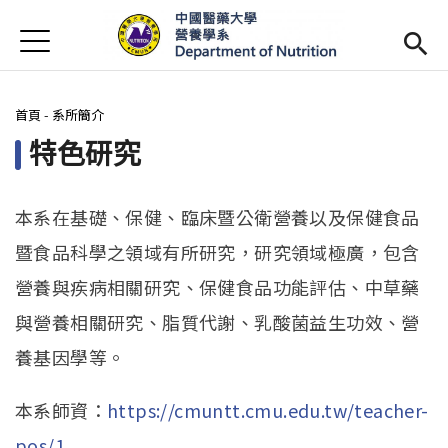
Jump to Main content
Jump to Navigation
首頁
最新消息
您在這裡
首頁
-
系所簡介
系所簡介
Open subm
特色研究
師資陣容
Open subm
課程資訊
Open subm
本系在基礎、保健、臨床暨公衛營養以及保健食品
暨食品科學之領域有所研究，研究領域極廣，包含
活動花絮
營養與疾病相關研究、保健食品功能評估、中草藥
相關辦法
與營養相關研究、脂質代謝、乳酸菌益生功效、營
養基因學等。
招生訊息
(link is external)
未來學生
Open subm
本系師資：
https://cmuntt.cmu.edu.tw/teacher-
pos/1