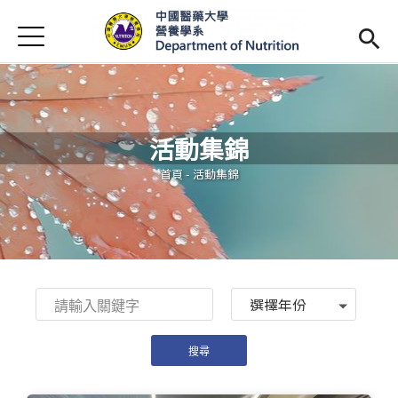
Jump to Main content
Jump to Navigation
首頁
最新消息
系所簡介
Open subm
活動集錦
師資陣容
Open subm
您在這裡
首頁
-
活動集錦
課程資訊
Open subm
活動花絮
相關辦法
Year
招生訊息
(link is external)
未來學生
Open subm