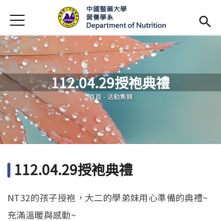
Jump to Main content
Jump to Navigation
首頁
最新消息
系所簡介
Open subm
112.04.29授袍典禮
師資陣容
Open subm
您在這裡
首頁
-
活動集錦
課程資訊
Open subm
活動花絮
相關辦法
112.04.29授袍典禮
招生訊息
(link is external)
NT32的孩子授袍，大二的學弟妹用心準備的典禮~
未來學生
Open subm
充滿溫暖與感動~