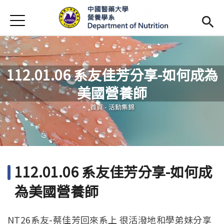
Jump to Main content
Jump to Navigation
首頁
最新消息
系所簡介
Open subm
112.01.06 系友佳芳分享-如何成為
師資陣容
Open subm
美國營養師
您在這裡
課程資訊
Open subm
首頁
-
活動集錦
活動花絮
相關辦法
112.01.06 系友佳芳分享-如何成
招生訊息
(link is external)
為美國營養師
未來學生
Open subm
NT26系友-蔡佳芳回來系上 很活潑地和學弟妹分享