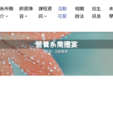
Jump to Main content
Jump to Navigation
系所簡
師資陣
課程資
活動
相關
招生
介
容
訊
花絮
辦法
訊息
營養系喬遷宴
您在這裡
首頁
-
活動集錦