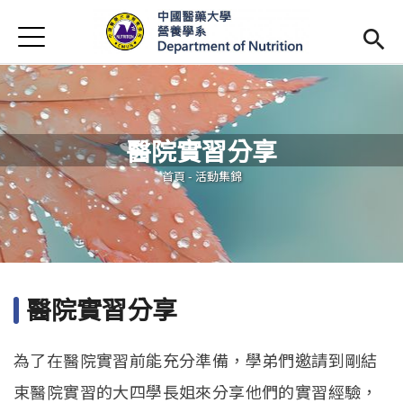
Jump to Main content
Jump to Navigation
首頁
最新消息
系所簡介
Open subm
醫院實習分享
師資陣容
Open subm
您在這裡
首頁
-
活動集錦
課程資訊
Open subm
活動花絮
相關辦法
醫院實習分享
招生訊息
(link is external)
為了在醫院實習前能充分準備，學弟們邀請到剛結
未來學生
Open subm
束醫院實習的大四學長姐來分享他們的實習經驗，