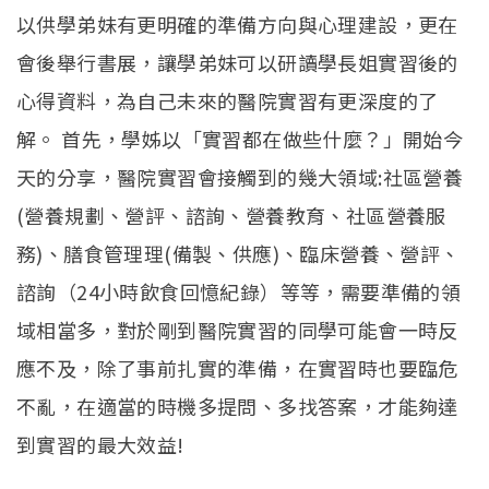
學生專區
Open subm
以供學弟妹有更明確的準備方向與心理建設，更在
校友專區
會後舉行書展，讓學弟妹可以研讀學長姐實習後的
心得資料，為自己未來的醫院實習有更深度的了
相關連結
解。 首先，學姊以「實習都在做些什麼？」開始今
English
天的分享，醫院實習會接觸到的幾大領域:社區營養
(營養規劃、營評、諮詢、營養教育、社區營養服
務)、膳食管理理(備製、供應)、臨床營養、營評、
諮詢（24小時飲食回憶紀錄）等等，需要準備的領
域相當多，對於剛到醫院實習的同學可能會一時反
應不及，除了事前扎實的準備，在實習時也要臨危
不亂，在適當的時機多提問、多找答案，才能夠達
到實習的最大效益!