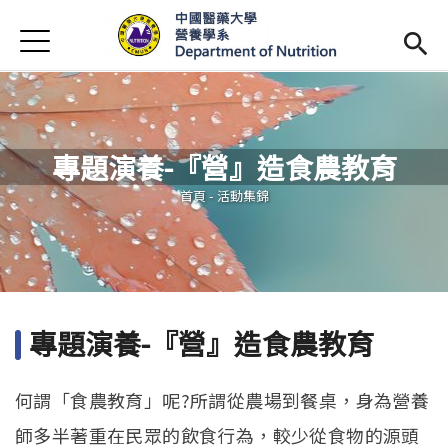
Jump to Main content
Jump to Navigation
首頁
最新消息
系所簡介
Open subm
專題演養-『營』造食農教育
師資陣容
Open subm
您在這裡
首頁
-
活動集錦
課程資訊
Open subm
活動花絮
相關辦法
專題演養-『營』造食農教育
招生訊息
(link is external)
何謂「食農教育」呢?所謂從農場到餐桌，身為營養
未來學生
Open subm
師多半著重在民眾的飲食行為，較少從食物的源頭