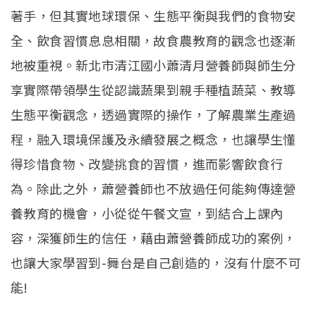
學生專區
Open subm
著手，但其實地球環保、生態平衡與我們的食物安
校友專區
全、飲食習慣息息相關，故食農教育的觀念也逐漸
地被重視。新北市清江國小蕭清月營養師與師生分
相關連結
享實際帶領學生從認識蔬果到親手種植蔬菜、教導
English
生態平衡觀念，透過實際的操作，了解農業生產過
程，融入環境保護及永續發展之概念，也讓學生懂
得珍惜食物、改變挑食的習慣，進而影響飲食行
為。除此之外，蕭營養師也不放過任何能夠傳達營
養教育的機會，小從從午餐文宣，到結合上課內
容，深獲師生的信任，藉由蕭營養師成功的案例，
也讓大家學習到-舞台是自己創造的，沒有什麼不可
能!