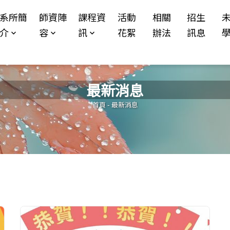
Jump to Main content
Jump to Navigation
系所簡
師資陣
課程資
活動
相關
招生
介
容
訊
花絮
辦法
訊息
最新消息
您在這裡
首頁
-
最新消息