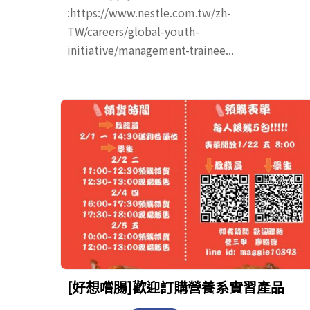
:https://www.nestle.com.tw/zh-
TW/careers/global-youth-
initiative/management-trainee...
[好想嚐腸]歡迎訂購營養系實習產品