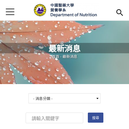
Jump to Main content
Jump to Navigation
首頁
最新消息
系所簡介
Open subm
最新消息
師資陣容
Open subm
您在這裡
首頁
-
最新消息
課程資訊
Open subm
活動花絮
相關辦法
招生訊息
(link is external)
未來學生
Open subm