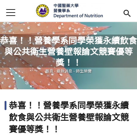
Jump to Main content
Jump to Navigation
首頁
最新消息
系所簡介
Open subm
恭喜！！營養學系同學榮獲永續飲食
與公共衛生營養壁報論文競賽優等
師資陣容
Open subm
您在這裡
獎！！
課程資訊
Open subm
首頁
-
最新消息
-
師生榮譽
活動花絮
相關辦法
恭喜！！營養學系同學榮獲永續
招生訊息
(link is external)
飲食與公共衛生營養壁報論文競
未來學生
Open subm
賽優等獎！！