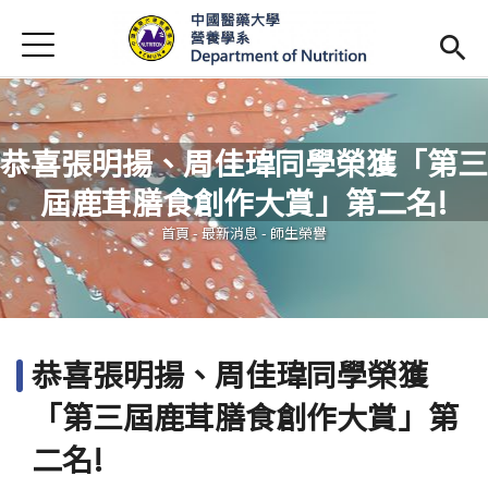
Jump to Main content
Jump to Navigation
首頁
最新消息
系所簡介
Open subm
恭喜張明揚、周佳瑋同學榮獲「第三
師資陣容
Open subm
屆鹿茸膳食創作大賞」第二名!
您在這裡
課程資訊
Open subm
首頁
-
最新消息
-
師生榮譽
活動花絮
相關辦法
恭喜張明揚、周佳瑋同學榮獲
招生訊息
(link is external)
「第三屆鹿茸膳食創作大賞」第
未來學生
Open subm
二名!