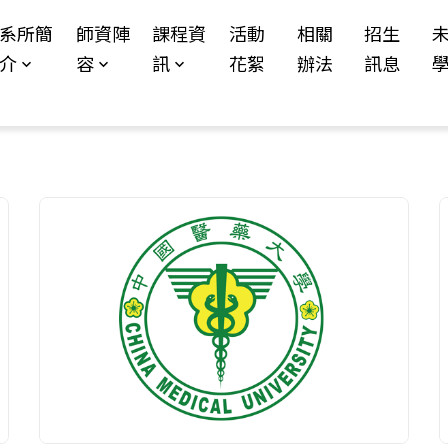
Jump to Main content
Jump to Navigation
系所簡
師資陣
課程資
活動
相關
招生
介
容
訊
花絮
辦法
訊息